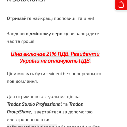
Отримайте
найкращі пропозиції та ціни!
Завдяки
відмінному сервісу
ви заощадите
час та гроші!
Ціна включає 21% ПДВ. Резиденти
України не оплачують ПДВ.
Ціни можуть бути змінені без попереднього
повідомлення.
Для отримання актуальних цін на
Trados Studio Professional
та
Trados
GroupShare
, звертайтеся за допомогою
електронної пошти:
software@ksolutions.eu
або зателефонуйте