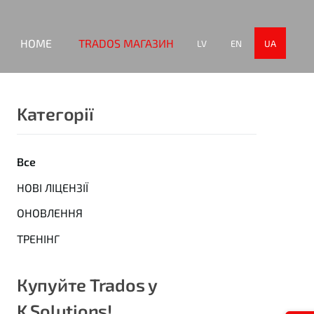
HOME
TRADOS МАГАЗИН
LV
EN
UA
Kатегорії
Все
НОВІ ЛІЦЕНЗІЇ
ОНОВЛЕННЯ
ТРЕНІНГ
Купуйте Trados у
K Solutions!