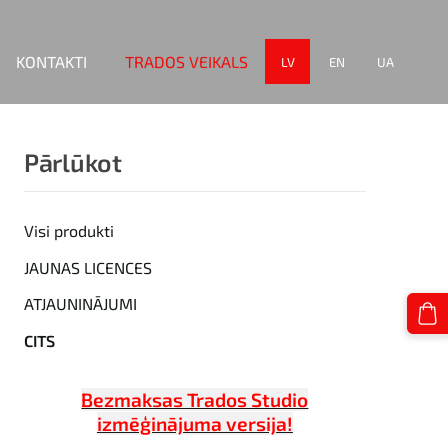
KONTAKTI
TRADOS VEIKALS
LV
EN
UA
Pārlūkot
Visi produkti
JAUNAS LICENCES
ATJAUNINĀJUMI
CITS
Bezmaksas Trados Studio
izmēģinājuma versija!