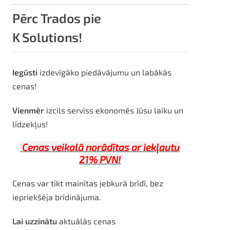
Pērc Trados pie
K Solutions!
Iegūsti
izdevīgāko piedāvājumu un labākās
cenas!
Vienmēr
izcils serviss ekonomēs Jūsu laiku un
līdzekļus!
Cenas veikalā norādītas ar iekļautu
21% PVN!
Cenas var tikt mainītas jebkurā brīdī, bez
iepriekšēja brīdinājuma.
Lai uzzinātu
aktuālās cenas