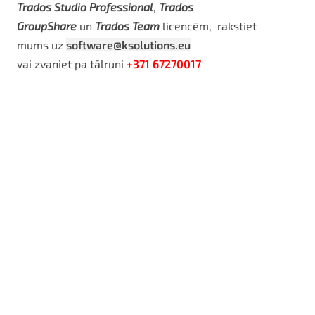
Trados Studio Professional
,
Trados
GroupShare
un
Trados Team
licencēm, rakstiet
mums uz
software@ksolutions.eu
vai zvaniet pa tālruni
+371 67270017