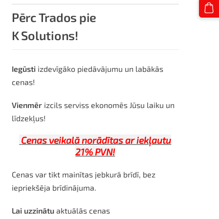
Pērc Trados pie
K Solutions!
Iegūsti
izdevīgāko piedāvājumu un labākās
cenas!
Vienmēr
izcils serviss ekonomēs Jūsu laiku un
līdzekļus!
Cenas veikalā norādītas ar iekļautu
21% PVN!
Cenas var tikt mainītas jebkurā brīdī, bez
iepriekšēja brīdinājuma.
Lai uzzinātu
aktuālās cenas