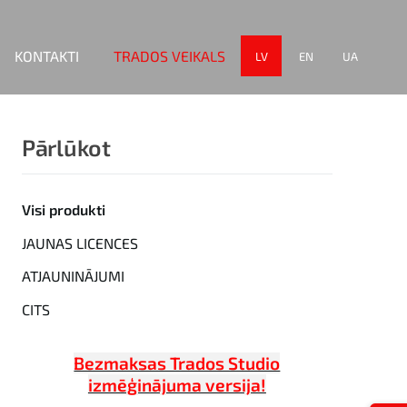
KONTAKTI
TRADOS VEIKALS
LV
EN
UA
Pārlūkot
Visi produkti
JAUNAS LICENCES
ATJAUNINĀJUMI
CITS
Bezmaksas Trados Studio
izmēģinājuma versija!